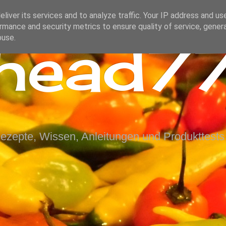
liver its services and to analyze traffic. Your IP address and us
rmance and security metrics to ensure quality of service, gene
ihead77
buse.
Rezepte, Wissen, Anleitungen und Produkttests