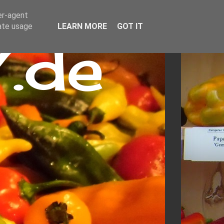
er-agent
rate usage
LEARN MORE
GOT IT
.de