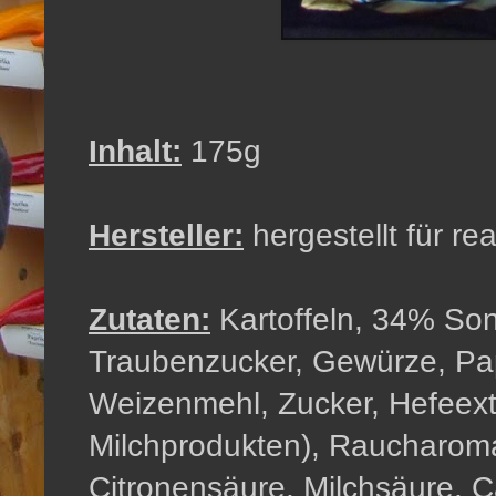
Inhalt:
175g
Hersteller:
hergestellt für r
Zutaten:
Kartoffeln, 34% So
Traubenzucker, Gewürze, Papr
Weizenmehl, Zucker, Hefeextr
Milchprodukten), Raucharoma
Citronensäure, Milchsäure, C