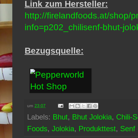
Link zum Hersteller:
http://firelandfoods.at/shop/
info=p202_chilisenf-bhut-jolo
Bezugsquelle:
um
23:07
Labels:
Bhut
,
Bhut Jolokia
,
Chili-
Foods
,
Jolokia
,
Produkttest
,
Senf