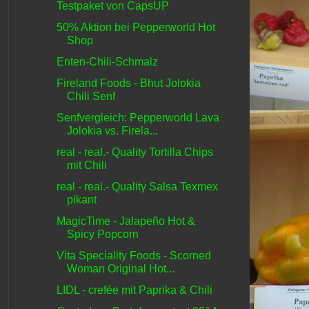
Testpaket von CapsUP
50% Aktion bei Pepperworld Hot
Shop
Enten-Chili-Schmalz
Fireland Foods - Bhut Jolokia
Chili Senf
Senfvergleich: Pepperworld Lava
Jolokia vs. Firela...
real - real.- Quality Tortilla Chips
mit Chili
real - real.- Quality Salsa Texmex
pikant
MagicTime - Jalapeño Hot &
Spicy Popcorn
Vita Speciality Foods - Scorned
Woman Original Hot...
LIDL - crefée mit Paprika & Chili