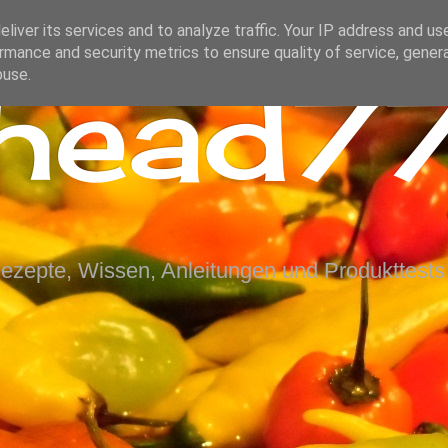
liver its services and to analyze traffic. Your IP address and us
rmance and security metrics to ensure quality of service, gene
ihead77
buse.
Rezepte, Wissen, Anleitungen und Produkttests