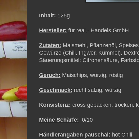
Inhalt:
125g
Hersteller:
für real.- Handels GmbH
Zutaten:
Maismehl, Pflanzenöl, Speisesa
Gewürze (Chili, Ingwer, Kümmel), Dextr
Säuerungsmittel: Citronensäure, Farbsto
Geruch:
Maischips, würzig, röstig
Geschmack:
recht salzig, würzig
Konsistenz:
cross gebacken, trocken, k
Meine Schärfe:
0/10
Händlerangaben pauschal:
hot Chili