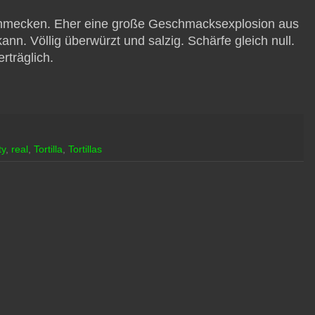
mecken. Eher eine große Geschmacksexplosion aus
. Völlig überwürzt und salzig. Schärfe gleich null.
rträglich.
ty
,
real
,
Tortilla
,
Tortillas