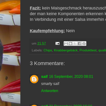
Fazit:
kein Maisgeschmack herauszusch
der man keine Komponenten erkennen kann
In Verbindung mit einer Salsa immerhin e
Kaufempfehlung:
Nein
um
21:57
Labels:
Chips
,
Knabbergebäck
,
Produkttest
,
quali
3 Kommentare:
saif
16 September, 2020 08:01
smarty saif
Antworten