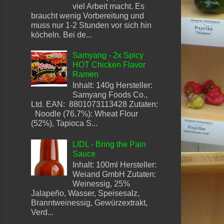
viel Arbeit macht. Es
braucht wenig Vorbereitung und
muss nur 1-2 Stunden vor sich hin
köcheln. Bei de...
Samyang - 2x Spicy
HOT Chicken Flavor
Ramen
Inhalt: 140g Hersteller:
Samyang Foods Co.,
Ltd. EAN: 8801073113428 Zutaten:
Noodle (76,7%): Wheat Flour
(52%), Tapioca S...
LIDL - Bring the Pain
Sauce
Inhalt: 100ml Hersteller:
Weiand GmbH Zutaten:
Weinessig, 25%
Jalapeño, Wasser, Speisesalz,
Branntweinessig, Gewürzextrakt,
Verd...