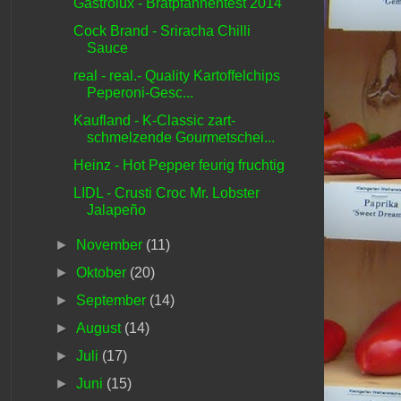
Gastrolux - Bratpfannentest 2014
Cock Brand - Sriracha Chilli
Sauce
real - real.- Quality Kartoffelchips
Peperoni-Gesc...
Kaufland - K-Classic zart-
schmelzende Gourmetschei...
Heinz - Hot Pepper feurig fruchtig
LIDL - Crusti Croc Mr. Lobster
Jalapeño
►
November
(11)
►
Oktober
(20)
►
September
(14)
►
August
(14)
►
Juli
(17)
►
Juni
(15)