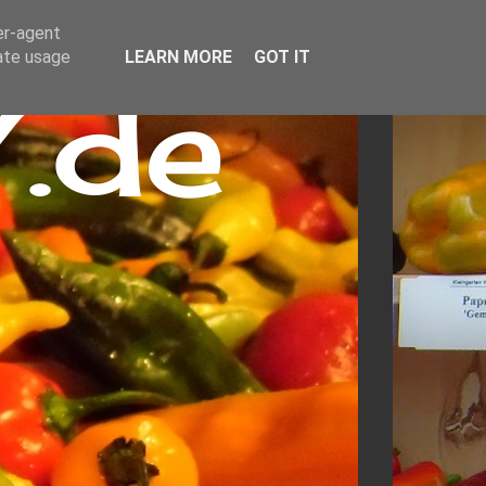
er-agent
rate usage
LEARN MORE
GOT IT
.de