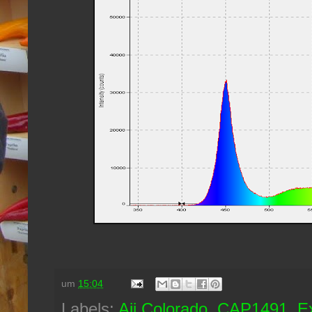
um
15:04
Labels:
Aji Colorado
,
CAP1491
,
E