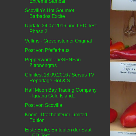
Extreme Sambal
Scovilla's Hot Gourmet -
Barbados Excite
Update 24.07.2016 und LED Test
Phase 2
Veltins - Grevensteiner Original
Post von Pfefferhaus
Pepperworld - rieSENFan
Zitronengras
Chilifest 18.09.2016 / Servus TV
Reportage Hot & S...
Half Moon Bay Trading Company
- Iguana Gold Island...
Post von Scovilla
Knorr - Drachenfeuer Limited
Edition
Erste Ernte, Eintopfen der Saat
LED-Test