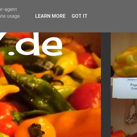
er-agent
rate usage
LEARN MORE
GOT IT
.de