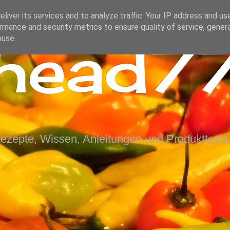
liver its services and to analyze traffic. Your IP address and us
rmance and security metrics to ensure quality of service, gene
ihead77
buse.
Rezepte, Wissen, Anleitungen und Produkttests