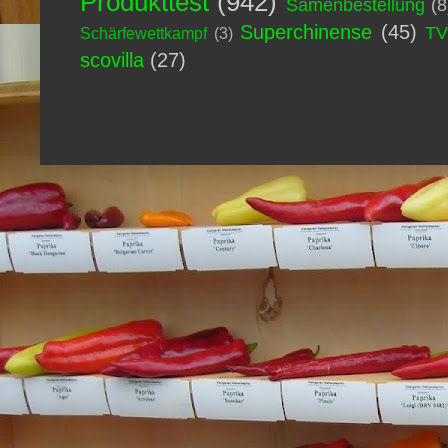
Produkttest
(942)
Samenbestellung
(8
Superchinense
(45)
T
Schärfewettkampf
(3)
scovilla
(27)