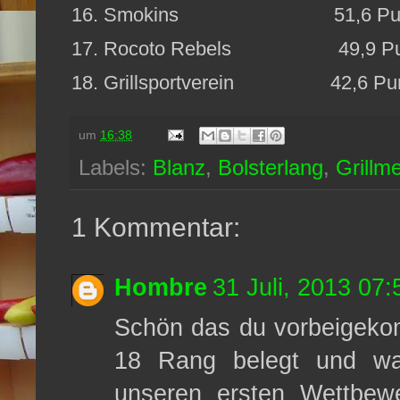
16. Smokins 51,6 Pun
17. Rocoto Rebels 49,9 Pu
18. Grillsportverein 42,6 Pun
um
16:38
Labels:
Blanz
,
Bolsterlang
,
Grillm
1 Kommentar:
Hombre
31 Juli, 2013 07:
Schön das du vorbeigeko
18 Rang belegt und war
unseren ersten Wettbew