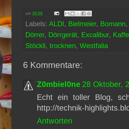
um
20:58
Labels:
ALDI
,
Bielmeier
,
Bomann
Dörrer
,
Dörrgerät
,
Excalibur
,
Kaff
Stöckli
,
trocknen
,
Westfalia
6 Kommentare:
Z0mbiel0ne
28 Oktober, 
Echt ein toller Blog, s
http://technik-highlights.b
Antworten