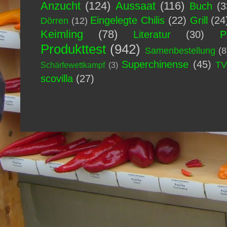
Anzucht
(124)
Aussaat
(116)
Buch
(3
Eingelegte Chilis
(22)
Grill
(24
Dörren
(12)
Keimling
(78)
Literatur
(30)
P
Produkttest
(942)
Samenbestellung
(8
Superchinense
(45)
T
Schärfewettkampf
(3)
scovilla
(27)