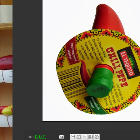
um
00:01