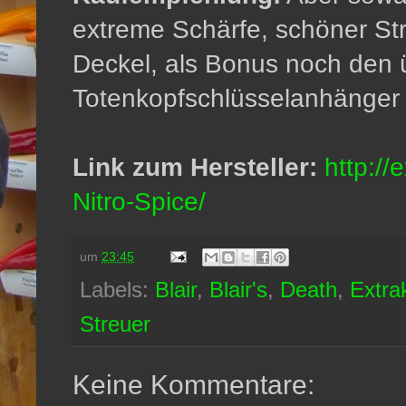
extreme Schärfe, schöner St
Deckel, als Bonus noch den 
Totenkopfschlüsselanhänger v
Link zum Hersteller:
http:/
Nitro-Spice/
um
23:45
Labels:
Blair
,
Blair's
,
Death
,
Extra
Streuer
Keine Kommentare: