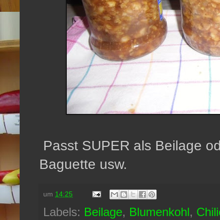
Passt SUPER als Beilage ode
Baguette usw.
um
14:25
Labels:
Beilage
,
Blumenkohl
,
Chili