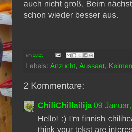
auch nicht groß. Beim nächs
schon wieder besser aus.
um
20:29
Labels:
Anzucht
,
Aussaat
,
Keime
2 Kommentare:
ChiliChillailija
09 Januar,
Hello! :) I'm finnish chilih
think your tekst are intere