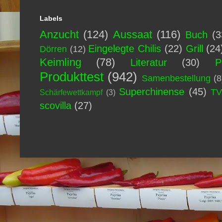
Labels
Anzucht
(124)
Aussaat
(116)
Buch
(3
Eingelegte Chilis
(22)
Grill
(24
Dörren
(12)
Keimling
(78)
Literatur
(30)
P
Produkttest
(942)
Samenbestellung
(8
Superchinense
(45)
T
Schärfewettkampf
(3)
scovilla
(27)